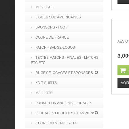
MLS LIGUE
LIGUES SUD AMERICAINES
SPONSORS - FOOT
COUPE DE FRANCE
AESIO
PATCH - BADGE-LOGOS
3,00
TEXTES MATCHS - FINALES - MATCHS
ETC ETC
RUGBY FLOCAGES ET SPONSORS
VOI
KD T SHIRTS
MAILLOTS
PROMOTION ANCIENS FLOCAGES
FLOCAGES LIGUE DES CHAMPIONS
COUPE DU MONDE 2014