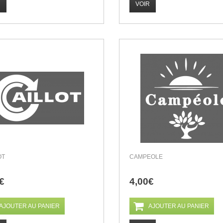
R
VOIR
OT
CAMPEOLE
€
4,00€
AJOUTER AU PANIER
AJOUTER AU PANIER