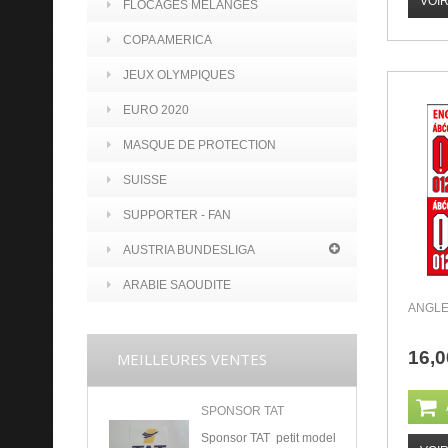
VOI
FLOCAGES MELANGES
COPA AMERICA
JEUX OLYMPIQUES
EURO 2020
MASQUE DE PROTECTION
SUISSE
SUPPORTER - FAN
AUSTRIA BUNDESLIGA
ARABIE SAOUDITE
ANGLE
16,0
MEILLEURES VENTES
SPONSOR TAT
Sponsor TAT petit model