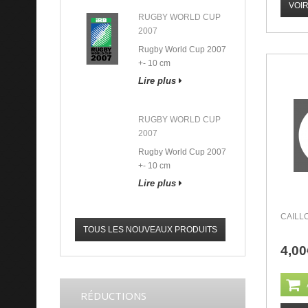
VOI
RUGBY WORLD CUP
2007
Rugby World Cup 2007
+- 10 cm
Lire plus
RUGBY WORLD CUP
2007
Rugby World Cup 2007
+- 10 cm
Lire plus
CAILL
TOUS LES NOUVEAUX PRODUITS
4,00
RÉDUCTIONS