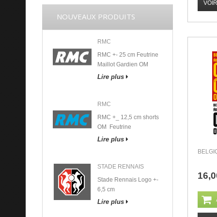
VOI
NOUVEAUX PRODUITS
RMC
RMC +- 25 cm Feutrine
Maillot Gardien OM
Lire plus
RMC
RMC +_ 12,5 cm shorts
OM Feutrine
Lire plus
BELGI
STADE RENNAIS
16,0
Stade Rennais Logo +-
6,5 cm
Lire plus