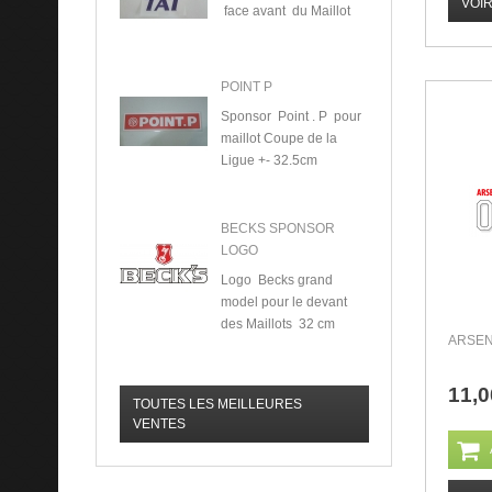
VOI
face avant du Maillot
POINT P
Sponsor Point . P pour
maillot Coupe de la
Ligue +- 32.5cm
BECKS SPONSOR
LOGO
Logo Becks grand
model pour le devant
des Maillots 32 cm
ARSEN
11,0
TOUTES LES MEILLEURES
VENTES