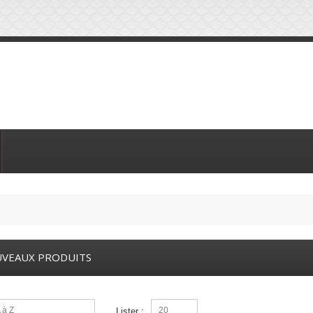
VEAUX PRODUITS
 à Z
20
Lister :