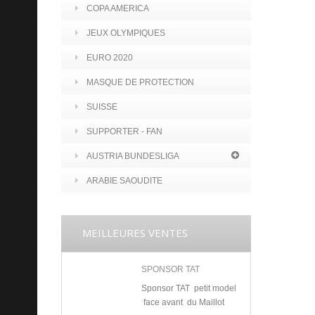
COPA AMERICA
JEUX OLYMPIQUES
EURO 2020
MASQUE DE PROTECTION
SUISSE
SUPPORTER - FAN
AUSTRIA BUNDESLIGA
ARABIE SAOUDITE
MEILLEURES VENTES
SPONSOR TAT
Sponsor TAT petit model
face avant du Maillot