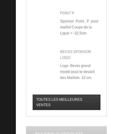
POINT P
Sponsor Point . P pour
maillot Coupe de la
Ligue +- 32.5cm
BECKS SPONSOR
LOGO
Logo Becks grand
model pour le devant
des Maillots 32 cm
TOUTES LES MEILLEURES
VENTES
NOUVEAUX PRODUITS