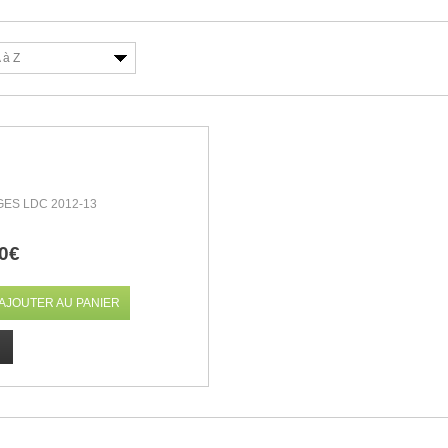
 à Z
ES LDC 2012-13
0€
AJOUTER AU PANIER
R